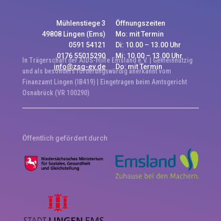
Mühlenstiege 3
Öffnungszeiten
49808 Lingen (Ems)
Mo: mit Termin
0591 54121
Di: 10.00 – 13.00 Uhr
0176 55015290
Mi: 10.00 – 13.00 Uhr
In Trägerschaft der AIDS-Hilfe Emsland e.V. | Gemeinnützig
info@zsg-ev.de
Do: mit Termin
und als besonders förderungswürdig anerkannt vom
Finanzamt Lingen (IB419) | Eingetragen beim Amtsgericht
Osnabrück (VR 100290)
Öffentlich gefördert durch