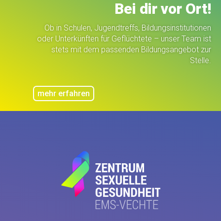
Bei dir vor Ort!
Ob in Schulen, Jugendtreffs, Bildungs­institutionen
oder Unterkünften für Geflüchtete – unser Team ist
stets mit dem passenden Bildungsangebot zur
Stelle.
mehr erfahren