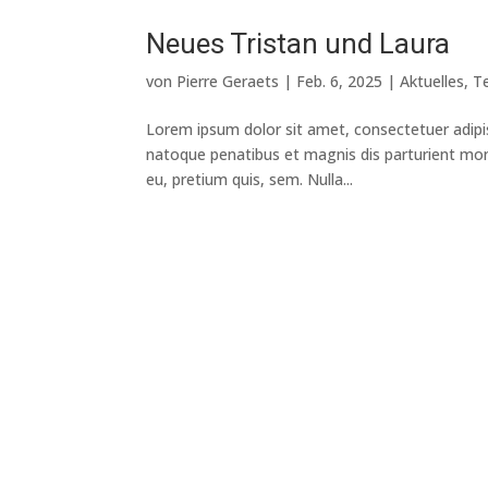
Neues Tristan und Laura
von
Pierre Geraets
|
Feb. 6, 2025
|
Aktuelles
,
T
Lorem ipsum dolor sit amet, consectetuer adipi
natoque penatibus et magnis dis parturient mont
eu, pretium quis, sem. Nulla...
Archives
Februar 2025
Oktober 2024
September 2024